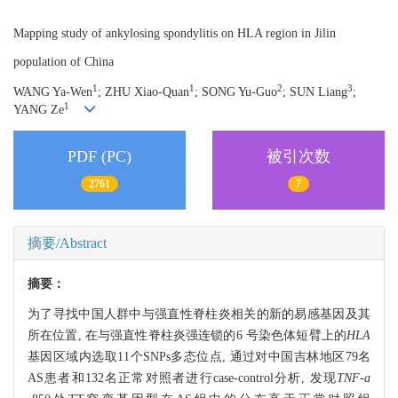
Mapping study of ankylosing spondylitis on HLA region in Jilin
population of China
1
1
2
3
WANG Ya-Wen
; ZHU Xiao-Quan
; SONG Yu-Guo
; SUN Liang
;
1
YANG Ze
PDF (PC)
被引次数
2761
7
摘要/Abstract
摘要：
为了寻找中国人群中与强直性脊柱炎相关的新的易感基因及其
所在位置, 在与强直性脊柱炎强连锁的6 号染色体短臂上的
HLA
基因区域内选取11个SNPs多态位点, 通过对中国吉林地区79名
AS患者和132名正常对照者进行case-control分析, 发现
TNF-a