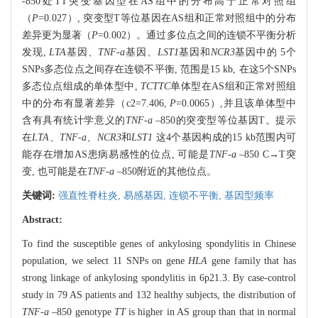
-850处TT突变基因型在AS组中的分布高于正常对照组
（
P
=0.027）, 突变型T等位基因在AS组和正常对照组中的分布
差异更为显著（
P
=0.002）。通过多位点之间的连锁不平衡分析
发现,
LTA
基因、
TNF-a
基因、
LST1
基因和
NCR3
基因中的 5个
SNPs多态位点之间存在连锁不平衡, 范围是15 kb, 在这5个SNPs
多态位点组成的单体型中,
TCTTC
单体型在AS组和正常对照组
中的分布有显著差异（c2=7.406,
P
=0.0065）,并且该单体型中
含有具有统计学意义的
TNF-a
–850的突变型等位基因T。提示
在
LTA
、
TNF-a
、
NCR3
和
LST1
这4个基因构成的15 kb范围内可
能存在增加AS患病易感性的位点, 可能是
TNF-a
–850 C→T突
变, 也可能是在
TNF-a
–850附近的其他位点。
关键词:
强直性脊柱炎,
易感基因,
连锁不平衡,
基因型频率
Abstract:
To find the susceptible genes of ankylosing spondylitis in Chinese
population, we select 11 SNPs on gene
HLA
gene family that has
strong linkage of ankylosing spondylitis in 6p21.3. By case-control
study in 79 AS patients and 132 healthy subjects, the distribution of
TNF-a
–850 genotype
TT
is higher in AS group than that in normal