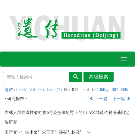
Toggl
naviga
遗传
››
2007
,
Vol. 29
››
Issue (7)
: 805-812.
doi:
10.1360/yc-007-0805
• 研究报告 •
上一篇
下一篇
吉林人群强直性脊柱炎6号染色体短臂上的HLA区域遗传易感基因定
位研究
1, 2
1
2
3
1
王雅文
; 朱小泉
; 宋玉国
; 孙亮
; 杨泽