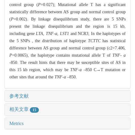
control group (
P
=0.027); Mutational allele T has a significant
statistically difference between AS group and normal control group
(
P
=0.002). By linkage disequilibrium study, there are 5 SNPs
present the linkage disequilibrium and the region is 15 kb,
including gene
LTA
,
TNF-a
,
LST1
and NCR3; In the haplotypes of
the 5 SNPs , the distribution of haplotype
TCTTC
has statistical
difference between AS group and normal control group (c2=7.406,
P
=0.0065), the haplotype contains mutational allele T of
TNF- a
-850. The result hints that there may be susceptible sites of AS in
this 15 kb region, which may be
TNF-a
–850 C→T mutation or
other sites that around the
TNF-a
–850.
参考文献
相关文章
15
Metrics