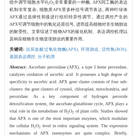
统中调节细胞水平H
O
非常重要的一种酶, APX同工酶的表达
2
2
机制非常复杂, 细胞质APX受多种信号调节表达, 两种叶绿体
APX通过选择性剪接进行组织特异性调节。通过调控产生的
APX可调节细胞中的氧化还原信号, 进而提高植物对非生物胁迫
的耐受性。文章综述了植物APX的催化机制、表达调控机理以
及响应植物非生物逆境胁迫的重要作用。
关键词:
抗坏血酸过氧化物酶(APX),
环境胁迫,
活性氧(ROS),
基因表达调控,
分子机理
Abstract:
Ascorbate peroxidase (APX), a type I heme peroxidase,
catalyzes oxidation of ascorbic acid. It possesses a high degree of
specificity to ascorbic acid. APX gene cluster consists of four sub-
clusters: the gene clusters of cytosol, chloroplast, mitochondria, and
peroxidase. As a key component of hydrogen peroxide
detoxification system, the ascorbate-glutathione cycle, APX plays a
vital role in the metabolism of H
O
of plant cells. Studies showed
2
2
that APX is one of the most important enzymes, which modulate
the cellular H
O
level in redox signaling system. The expression
2
2
mechanisms of APX isoenzymes are quite complex. Briefly,