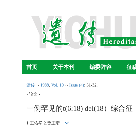
首页
关于本刊
编委阵容
征
遗传
››
1988
,
Vol. 10
››
Issue (4)
: 31-32.
• 论文 •
一例罕见的t(6;18) del(18）综合征
1.王佑举 2.贾玉珩