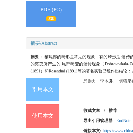
PDF (PC)
838
摘要/Abstract
摘要：
猫尾部的畸形是常见的现象，有的畸形是 遗传的，早
的突变所产生的 尾部畸变的遗传现象〔Dobrovoskala-Zavadska- L
(1891）和Rosenthal (1891)等的著名实验已
邱崇力，李本逊. 一例猫尾截除后再生
引用本文
收藏文章
/
推荐
使用本文
导出引用管理器
EndNote
链接本文:
https://www.chin