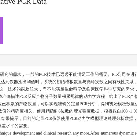
tative PCR Data
研究的需求，一般的PCR技术已远远不能满足工作的需要。PE公司在进
到仪器捡出阈值时，系统的初始模板数量与循环次数之间有线性关系，据此建立了
由于这一技术的误差较大，尚不能满足生命科学及临床医学科学研究的需求
能够准确描述PCR反应产物分子数量积累规律的动力学方程，给出了PCR
应已积累的产物数量，可以实现准确的定量PCR分析，得到初始模板数量
的精确度相关。使用精确到6位数的荧光强度数据，模板数自100~1 000
，结果提示，目前的定量PCR仪器使用PCR动力学模型理论处理分析数据
误差水平的需要。
echnique development and clinical research any more.After numerous dynamic r