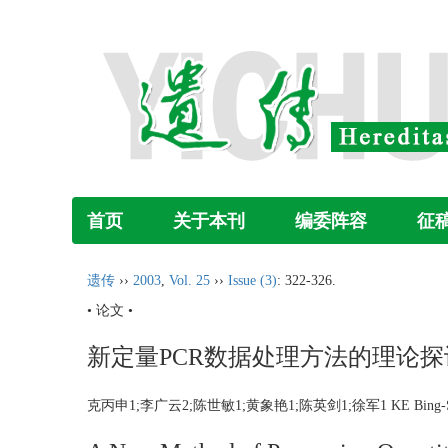
首页
关于本刊
编委阵容
征
遗传
››
2003
,
Vol. 25
››
Issue (3)
: 322-326.
• 论文 •
新定量PCR数据处理方法的理论探
克丙申1;李广云2;陈世敏1;黄象艳1;陈英剑1;徐军1 KE Bing-Shen1;LI