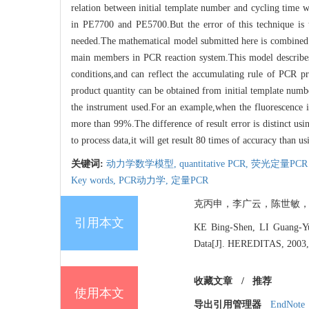
relation between initial template number and cycling time w
in PE7700 and PE5700.But the error of this technique is t
needed.The mathematical model submitted here is combined wi
main members in PCR reaction system.This model describes t
conditions,and can reflect the accumulating rule of PCR p
product quantity can be obtained from initial template number
the instrument used.For an example,when the fluorescence int
more than 99%.The difference of result error is distinct us
to process data,it will get result 80 times of accuracy than 
关键词:
动力学数学模型,
quantitative PCR,
荧光定量PCR
Key words,
PCR动力学,
定量PCR
克丙申，李广云，陈世敏，黄象艳，
引用本文
KE Bing-Shen, LI Guang-Y
Data[J]. HEREDITAS, 2003, 
收藏文章
/
推荐
使用本文
导出引用管理器
EndNote