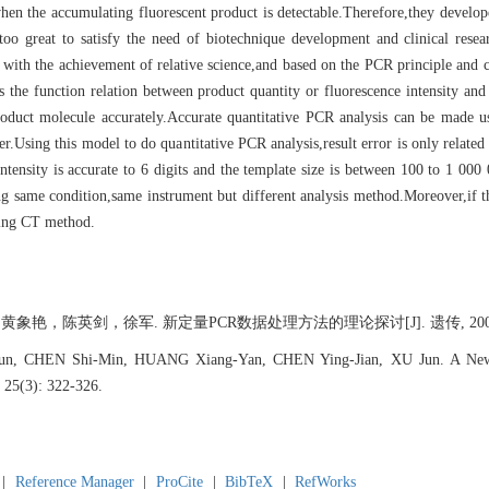
hen the accumulating fluorescent product is detectable.Therefore,they develo
oo great to satisfy the need of biotechnique development and clinical resea
th the achievement of relative science,and based on the PCR principle and ca
he function relation between product quantity or fluorescence intensity and 
roduct molecule accurately.Accurate quantitative PCR analysis can be made u
.Using this model to do quantitative PCR analysis,result error is only related 
ensity is accurate to 6 digits and the template size is between 100 to 1 000 0
ing same condition,same instrument but different analysis method.Moreover,if t
using CT method.
陈英剑，徐军. 新定量PCR数据处理方法的理论探讨[J]. 遗传, 2003, 25(3
un, CHEN Shi-Min, HUANG Xiang-Yan, CHEN Ying-Jian, XU Jun. A New M
25(3): 322-326.
|
Reference Manager
|
ProCite
|
BibTeX
|
RefWorks