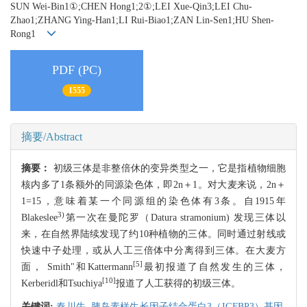
SUN Wei-Bin1①;CHEN Hong1;2①;LEI Xue-Qin3;LEI Chu-
Zhao1;ZHANG Ying-Han1;LI Rui-Biao1;ZAN Lin-Sen1;HU Shen-
Rong1
PDF (PC)
1555
摘要/Abstract
摘要：
初级三体是非整倍休的变异类型之一，它是指植物细胞
核内多了1条额外的同源染色体，即2n＋1。对大麦来说，2n＋
1=15，意味着某一个同源组的染色体有3条。自1915年
3)
Blakeslee
第一次在曼陀罗（Datura stramonium) 发现三体以
来，在自然界陆续发现了约10种植物的三体。同时通过射线或
快速中子处理，或从人工三倍体中分离得到三体。在大麦方
[5]
面， Smith"和Kattermann
最初报道了自然发生的三体，
[10]
Kerberidl和Tsuchiya
报道了人工获得的初级三体。
关键词:
秦川牛,
胰岛素样生长因子结合蛋白3（IGFBP3）基因,