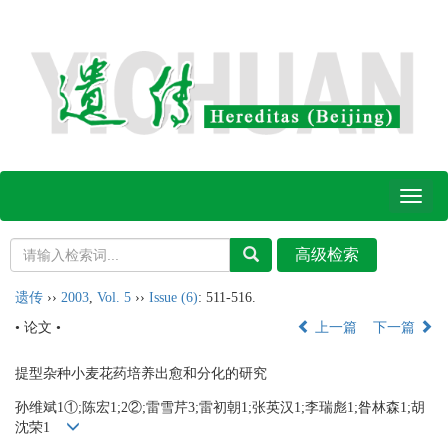
Toggl
naviga
遗传
››
2003
,
Vol. 5
››
Issue (6)
: 511-516.
• 论文 •
上一篇
下一篇
提型杂种小麦花药培养出愈和分化的研究
孙维斌1①;陈宏1;2②;雷雪芹3;雷初朝1;张英汉1;李瑞彪1;昝林森1;胡
沈荣1