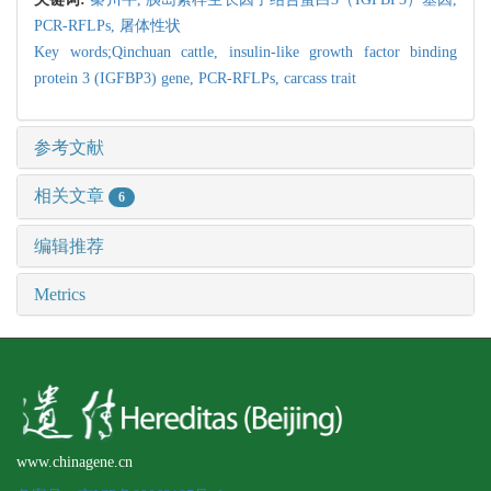
PCR-RFLPs,
屠体性状
Key words;Qinchuan cattle,
insulin-like growth factor binding
protein 3 (IGFBP3) gene,
PCR-RFLPs,
carcass trait
参考文献
相关文章
6
编辑推荐
Metrics
www.chinagene.cn