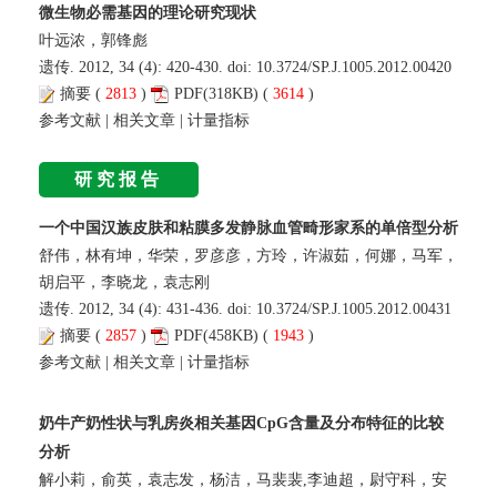
微生物必需基因的理论研究现状
叶远浓，郭锋彪
遗传. 2012, 34 (4): 420-430. doi:
10.3724/SP.J.1005.2012.00420
摘要
(
2813
)
PDF
(318KB) (
3614
)
参考文献
|
相关文章
|
计量指标
研究报告
一个中国汉族皮肤和粘膜多发静脉血管畸形家系的单倍型分析
舒伟，林有坤，华荣，罗彦彦，方玲，许淑茹，何娜，马军，
胡启平，李晓龙，袁志刚
遗传. 2012, 34 (4): 431-436. doi:
10.3724/SP.J.1005.2012.00431
摘要
(
2857
)
PDF
(458KB) (
1943
)
参考文献
|
相关文章
|
计量指标
奶牛产奶性状与乳房炎相关基因CpG含量及分布特征的比较
分析
解小莉，俞英，袁志发，杨洁，马裴裴,李迪超，尉守科，安