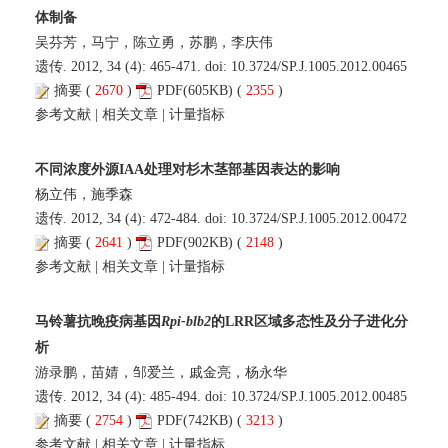
体制备
吴芬芳，马宁，陈立勇，苏鹏，李庆伟
遗传. 2012, 34 (4): 465-471. doi:
10.3724/SP.J.1005.2012.00465
摘要
(
2670
)
PDF
(605KB) (
2355
)
参考文献
|
相关文章
|
计量指标
不同浓度外源IAA处理对杉木茎部基因表达的影响
杨立伟，施季森
遗传. 2012, 34 (4): 472-484. doi:
10.3724/SP.J.1005.2012.00472
摘要
(
2641
)
PDF
(902KB) (
2148
)
参考文献
|
相关文章
|
计量指标
马铃薯抗晚疫病基因
Rpi-blb2
的LRR区域多态性及分子进化分
析
游录鹏，苗婧，邹爱兰，戚金亮，杨永华
遗传. 2012, 34 (4): 485-494. doi:
10.3724/SP.J.1005.2012.00485
摘要
(
2754
)
PDF
(742KB) (
3213
)
参考文献
|
相关文章
|
计量指标