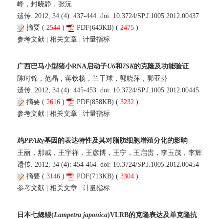
峰，封晓静，张沅
遗传. 2012, 34 (4): 437-444. doi:
10.3724/SP.J.1005.2012.00437
摘要
(
2544
)
PDF
(643KB) (
2475
)
参考文献
|
相关文章
|
计量指标
广西巴马小型猪小RNA启动子
U6
和
7SK
的克隆及功能验证
陈时锦，范晶，蒋钦杨，兰干球，郭晓萍，郭亚芬
遗传. 2012, 34 (4): 445-453. doi:
10.3724/SP.J.1005.2012.00445
摘要
(
2616
)
PDF
(858KB) (
3232
)
参考文献
|
相关文章
|
计量指标
鸡
PPARγ
基因的表达特性及其对脂肪细胞增殖分化的影响
王丽，那威，王宇祥，王彦博，王宁，王启贵，李玉茂，李辉
遗传. 2012, 34 (4): 454-464. doi:
10.3724/SP.J.1005.2012.00454
摘要
(
3146
)
PDF
(713KB) (
3304
)
参考文献
|
相关文章
|
计量指标
日本七鳃鳗(
Lampetra japonica
)VLRB的克隆表达及单克隆抗