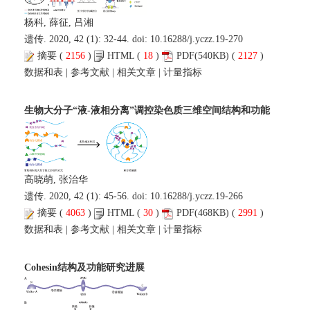
杨科, 薛征, 吕湘
遗传. 2020, 42 (1): 32-44. doi:
10.16288/j.yczz.19-270
摘要
(
2156
)
HTML
(
18
)
PDF
(540KB) (
2127
)
数据和表
|
参考文献
|
相关文章
|
计量指标
生物大分子“液-液相分离”调控染色质三维空间结构和功能
高晓萌, 张治华
遗传. 2020, 42 (1): 45-56. doi:
10.16288/j.yczz.19-266
摘要
(
4063
)
HTML
(
30
)
PDF
(468KB) (
2991
)
数据和表
|
参考文献
|
相关文章
|
计量指标
Cohesin结构及功能研究进展