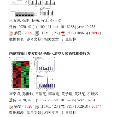
王昕源, 张雨, 杨楠, 程禾, 孙玉洁
遗传. 2020, 42 (1): 100-111. doi:
10.16288/j.yczz.19-258
摘要
(
2309
)
HTML
(
25
)
PDF
(1188KB) (
7093
)
数据和表
|
参考文献
|
相关文章
|
计量指标
内侧前额叶皮质DNA甲基化调控大鼠酒精相关行为
崔亨贞, 孙蜜烛, 王润芝, 李辰雨, 黄予暄, 黄秋菊, 乔晓孟
遗传. 2020, 42 (1): 112-125. doi:
10.16288/j.yczz.19-261
摘要
(
1826
)
HTML
(
23
)
PDF
(1502KB) (
2017
)
数据和表
|
参考文献
|
相关文章
|
计量指标