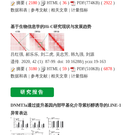
摘要
(
2180
)
HTML
(
36
)
PDF
(774KB) (
2922
)
数据和表
|
参考文献
|
相关文章
|
计量指标
基于生物信息学的Hi-C研究现状与发展趋势
吕红强, 郝乐乐, 刘二虎, 吴志芳, 韩九强, 刘源
遗传. 2020, 42 (1): 87-99. doi:
10.16288/j.yczz.19-163
摘要
(
3180
)
HTML
(
59
)
PDF
(510KB) (
6878
)
数据和表
|
参考文献
|
相关文章
|
计量指标
研究报告
DNMT3a通过提升基因内部甲基化介导紫杉醇诱导的LINE-1
异常表达