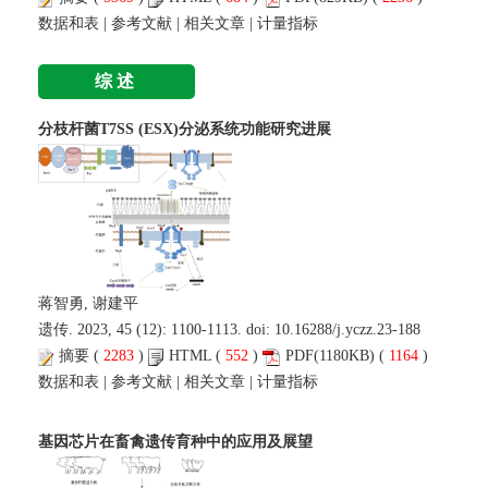
数据和表
|
参考文献
|
相关文章
|
计量指标
综述
分枝杆菌T7SS (ESX)分泌系统功能研究进展
蒋智勇, 谢建平
遗传. 2023, 45 (12): 1100-1113. doi:
10.16288/j.yczz.23-188
摘要
(
2283
)
HTML
(
552
)
PDF
(1180KB) (
1164
)
数据和表
|
参考文献
|
相关文章
|
计量指标
基因芯片在畜禽遗传育种中的应用及展望