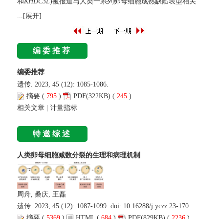
和
KHDC3L
)被报道与人类一系列卵母细胞成熟缺陷表型相关
...[展开]
编委推荐
编委推荐
遗传. 2023, 45 (12): 1085-1086.
摘要
(
795
)
PDF
(322KB) (
245
)
相关文章
|
计量指标
特邀综述
人类卵母细胞减数分裂的生理和病理机制
周舟, 桑庆, 王磊
遗传. 2023, 45 (12): 1087-1099. doi:
10.16288/j.yczz.23-170
摘要
(
5369
)
HTML
(
684
)
PDF
(829KB) (
2236
)