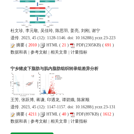
杜文珍, 李元敬, 吴佳玲, 陈思羽, 姜亮, 刘刚, 谢宁
遗传. 2023, 45 (12): 1128-1146. doi:
10.16288/j.yczz.23-223
摘要
(
2010
)
HTML
(
21
)
PDF
(2305KB) (
691
)
数据和表
|
参考文献
|
相关文章
|
计量指标
宁乡猪皮下脂肪与肌内脂肪组织转录组差异分析
王芳, 张跃博, 蒋谦, 印遇龙, 谭碧娥, 陈家顺
遗传. 2023, 45 (12): 1147-1157. doi:
10.16288/j.yczz.23-131
摘要
(
4211
)
HTML
(
40
)
PDF
(897KB) (
1612
)
数据和表
|
参考文献
|
相关文章
|
计量指标