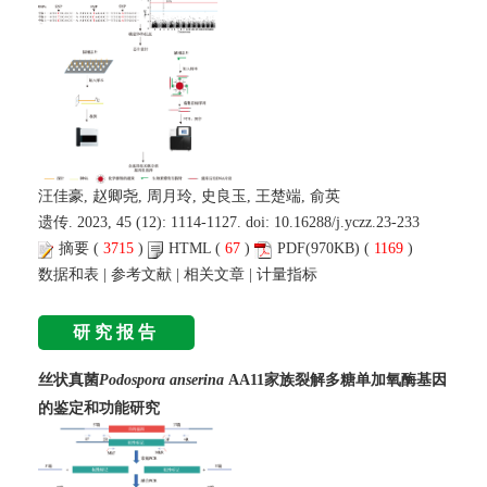
汪佳豪, 赵卿尧, 周月玲, 史良玉, 王楚端, 俞英
遗传. 2023, 45 (12): 1114-1127. doi:
10.16288/j.yczz.23-233
摘要
(
3715
)
HTML
(
67
)
PDF
(970KB) (
1169
)
数据和表
|
参考文献
|
相关文章
|
计量指标
研究报告
丝状真菌
Podospora anserina
AA11家族裂解多糖单加氧酶基因
的鉴定和功能研究