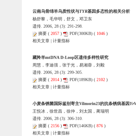
云南乌骨绵羊乌质性状与
TYR
基因多态性的相关分析
杨舒黎，毛华明，舒文，邓卫东
遗传. 2006, 28 (3): 291-298.
摘要
(
2057
)
PDF
(300KB) (
1046
)
相关文章
|
计量指标
藏羚羊mtDNA D-Loop区遗传多样性研究
周慧，李迪强，张于光，易湘蓉，刘毅
遗传. 2006, 28 (3): 299-305.
摘要
(
2014
)
PDF
(189KB) (
2102
)
相关文章
|
计量指标
小麦条锈菌国际鉴别寄主Vilmorin23的抗条锈病基因
Yr
王悦冰，徐世昌，徐仲，刘太国，蔺瑞明
遗传. 2006, 28 (3): 306-310.
摘要
(
2156
)
PDF
(146KB) (
876
)
相关文章
|
计量指标