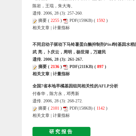
陈岩，王琨，朱大海、
遗传. 2006, 28 (3): 257-260.
摘要
(
2255
)
PDF
(159KB) (
1592
)
相关文章
|
计量指标
不同启动子驱动下马铃薯蛋白酶抑制剂
Pin
Ⅱ
转基因水稻
武 亮，卜庆云，周明，杨世湖，万建民
遗传. 2006, 28 (3): 261-267.
摘要
(
2136
)
PDF
(211KB) (
897
)
相关文章
|
计量指标
全国7省本地早橘基因组间相关性的AFLP分析
付春华，陈方永，邓秀新
遗传. 2006, 28 (3): 268-272.
摘要
(
2101
)
PDF
(158KB) (
1142
)
相关文章
|
计量指标
研究报告