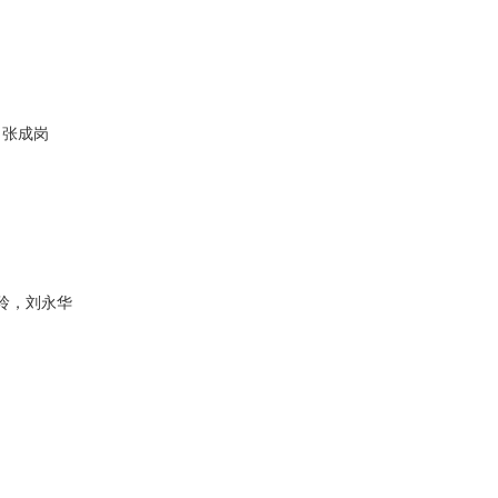
，张成岗
玲，刘永华