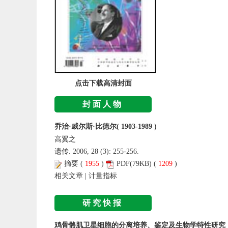
点击下载高清封面
封面人物
乔治·威尔斯·比德尔( 1903-1989 )
高翼之
遗传. 2006, 28 (3): 255-256.
摘要
(
1955
)
PDF
(79KB) (
1209
)
相关文章
|
计量指标
研究快报
鸡骨骼肌卫星细胞的分离培养、鉴定及生物学特性研究