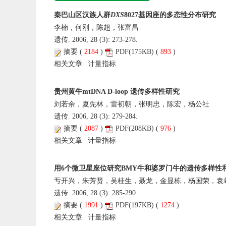
秦巴山区汉族人群
DXS
8027基因座的多态性分布研究
李楠，何刚，陈超，张富昌
遗传. 2006, 28 (3): 273-278.
摘要
(
2184
)
PDF
(175KB) (
893
)
相关文章
|
计量指标
贵州黄牛mtDNA D-loop 遗传多样性研究
刘若余，夏先林，雷初朝，张明忠，陈宏，杨公社
遗传. 2006, 28 (3): 279-284.
摘要
(
2087
)
PDF
(208KB) (
976
)
相关文章
|
计量指标
用6个微卫星座位研究BMY牛和婆罗门牛的遗传多样性
亐开兴，朱芳贤，吴桂生，聂龙，金显栋，杨国荣，袁
遗传. 2006, 28 (3): 285-290.
摘要
(
1991
)
PDF
(197KB) (
1274
)
相关文章
|
计量指标