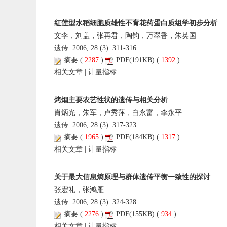
红莲型水稻细胞质雄性不育花药蛋白质组学初步分析
文李，刘盖，张再君，陶钧，万翠香，朱英国
遗传. 2006, 28 (3): 311-316.
摘要
(
2287
)
PDF
(191KB) (
1392
)
相关文章
|
计量指标
烤烟主要农艺性状的遗传与相关分析
肖炳光，朱军，卢秀萍，白永富，李永平
遗传. 2006, 28 (3): 317-323.
摘要
(
1965
)
PDF
(184KB) (
1317
)
相关文章
|
计量指标
关于最大信息熵原理与群体遗传平衡一致性的探讨
张宏礼，张鸿雁
遗传. 2006, 28 (3): 324-328.
摘要
(
2276
)
PDF
(155KB) (
934
)
相关文章
|
计量指标