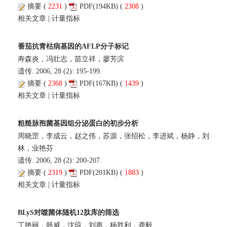
摘要
(
2231
)
PDF
(194KB) (
2308
)
相关文章
|
计量指标
番茄抗青枯病基因的AFLP分子标记
寿森炎，冯壮志，苗立祥，廖芳滨
遗传. 2006, 28 (2): 195-199.
摘要
(
2368
)
PDF
(167KB) (
1439
)
相关文章
|
计量指标
粗糙脉孢菌基因组分泌蛋白的初步分析
周晓罡，李成云，赵之伟，苏源，张绍松，李进斌，杨静，刘
林，业艳芬
遗传. 2006, 28 (2): 200-207.
摘要
(
2319
)
PDF
(201KB) (
1883
)
相关文章
|
计量指标
BLyS对噬菌体随机12肽库的筛选
丁艳丽，韩威，沈琼，刘惠，杨胜利，龚毅