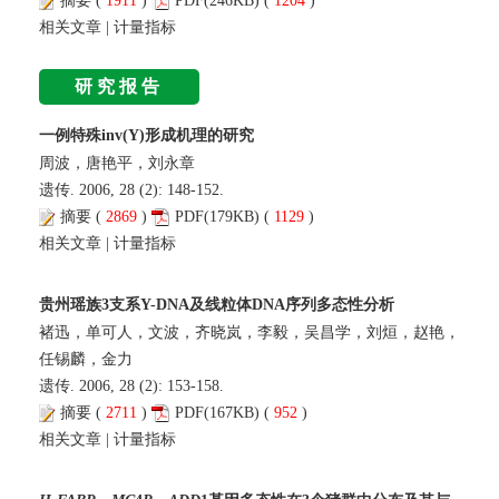
摘要
(
1911
)
PDF
(246KB) (
1204
)
相关文章
|
计量指标
研究报告
一例特殊inv(Y)形成机理的研究
周波，唐艳平，刘永章
遗传. 2006, 28 (2): 148-152.
摘要
(
2869
)
PDF
(179KB) (
1129
)
相关文章
|
计量指标
贵州瑶族3支系Y-DNA及线粒体DNA序列多态性分析
褚迅，单可人，文波，齐晓岚，李毅，吴昌学，刘烜，赵艳，
任锡麟，金力
遗传. 2006, 28 (2): 153-158.
摘要
(
2711
)
PDF
(167KB) (
952
)
相关文章
|
计量指标