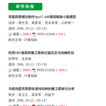
研究快报
用基因诱捕法制作
Ayu
17-449基因敲除小鼠模型
汤华，唐任宽，黄爱龙，荒木喜美，山村研一
遗传. 2006, 28 (2): 129-132.
摘要
(
2086
)
PDF
(145KB) (
910
)
相关文章
|
计量指标
利用
SRY
基因和微卫星标记鉴定反刍动物性别
张秀华，吴登俊
遗传. 2006, 28 (2): 133-138.
摘要
(
2068
)
PDF
(255KB) (
1056
)
相关文章
|
计量指标
乌骨鸡蛋用系群体遗传结构的微卫星标记分析
朱庆，张义正，孟祥军，刘益平
遗传. 2006, 28 (2): 139-147.