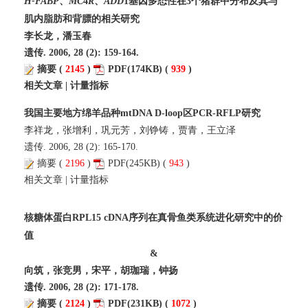
H-FABP
、
MC
4
R
、
ADD
1基因多态性在3个猪群中分布及其与
肌内脂肪和背膘的相关研究
李长龙，潘玉春
遗传. 2006, 28 (2): 159-164.
摘要
(
2145
)
PDF
(174KB) (
939
)
相关文章
|
计量指标
我国主要地方绵羊品种mtDNA D-loop区PCR-RFLP研究
李祥龙，张增利，巩元芳，刘铮铸，贾青，王立泽
遗传. 2006, 28 (2): 165-170.
摘要
(
2196
)
PDF
(245KB) (
943
)
相关文章
|
计量指标
核糖体蛋白RPL15 cDNA序列在真骨鱼类系统进化研究中的价
值
&
向筑，张竞男，宋平，胡珈瑞，钟扬
遗传. 2006, 28 (2): 171-178.
摘要
(
2124
)
PDF
(231KB) (
1072
)