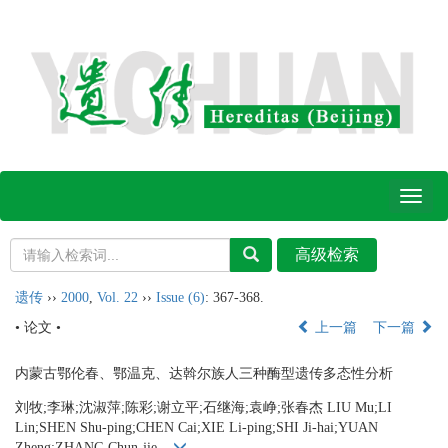
Toggl
naviga
遗传
››
2000
,
Vol. 22
››
Issue (6)
: 367-368.
• 论文 •
上一篇
下一篇
内蒙古鄂伦春、鄂温克、达斡尔族人三种酶型遗传多态性分析
刘牧;李琳;沈淑萍;陈彩;谢立平;石继海;袁峥;张春杰 LIU Mu;LI
Lin;SHEN Shu-ping;CHEN Cai;XIE Li-ping;SHI Ji-hai;YUAN
Zheng;ZHANG Chun-jie