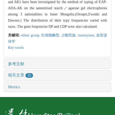
and AK1 have been investigated by the emthod of typing of EAP-
ADA-AK on the samemixed starch／agarose gel electrophresis
among 3 nationalities in Inner Mongolia.(Oroqen,Ewenki and
Dawuor.) The distribution of their typy frequencies varied with
races. The gene freqrencies DP and CDP were also calculated.
关键词:
ethnic group,
红细胞酶型,
少数民族,
isoenzymes,
血型遗
传学
Key words
参考文献
相关文章
15
Metrics