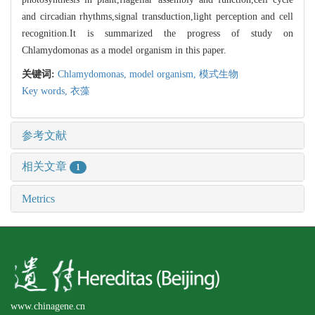
and circadian rhythms,signal transduction,light perception and cell
recognition.It is summarized the progress of study on
Chlamydomonas as a model organism in this paper.
关键词:
Chlamydomonas,
model organism,
模式生物
Key words,
衣藻
参考文献
相关文章
1
Metrics
www.chinagene.cn