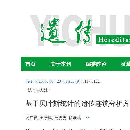
首页
关于本刊
编委阵容
征
遗传
››
2006
,
Vol. 28
››
Issue (9)
: 1117-1122.
• 技术与方法 •
基于贝叶斯统计的遗传连锁分析方
汤在祥; 王学枫; 吴雯雯; 徐辰武