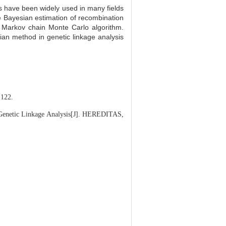
ds have been widely used in many fields
he Bayesian estimation of recombination
a Markov chain Monte Carlo algorithm.
sian method in genetic linkage analysis
22.
enetic Linkage Analysis[J]. HEREDITAS,