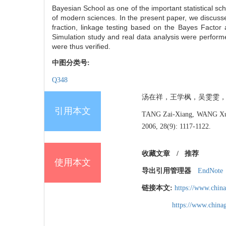
Bayesian School as one of the important statistical sc
of modern sciences. In the present paper, we discusse
fraction, linkage testing based on the Bayes Factor
Simulation study and real data analysis were performe
were thus verified.
中图分类号:
Q348
汤在祥，王学枫，吴雯雯，徐辰武.
引用本文
TANG Zai-Xiang, WANG Xue-
2006, 28(9): 1117-1122.
收藏文章
/
推荐
使用本文
导出引用管理器
EndNote
链接本文:
https://www.chin
https://www.chin