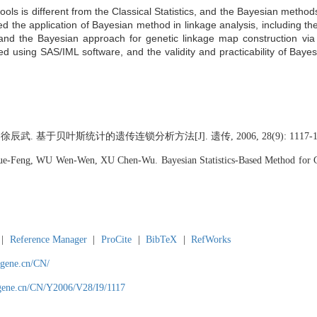
hools is different from the Classical Statistics, and the Bayesian metho
d the application of Bayesian method in linkage analysis, including t
 and the Bayesian approach for genetic linkage map construction vi
d using SAS/IML software, and the validity and practicability of Baye
 基于贝叶斯统计的遗传连锁分析方法[J]. 遗传, 2006, 28(9): 1117-11
Feng, WU Wen-Wen, XU Chen-Wu. Bayesian Statistics-Based Method for G
|
Reference Manager
|
ProCite
|
BibTeX
|
RefWorks
agene.cn/CN/
agene.cn/CN/Y2006/V28/I9/1117