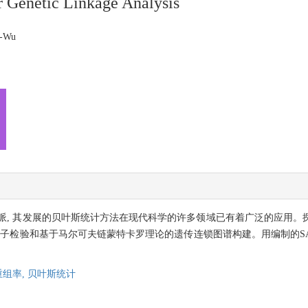
r Genetic Linkage Analysis
n-Wu
派, 其发展的贝叶斯统计方法在现代科学的许多领域已有着广泛的应用。
子检验和基于马尔可夫链蒙特卡罗理论的遗传连锁图谱构建。用编制的SAS
。
重组率,
贝叶斯统计