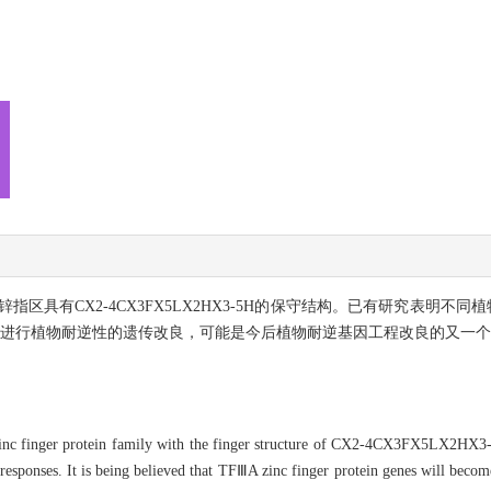
锌指区具有CX2-4CX3FX5LX2HX3-5H的保守结构。已有研究表明不
因进行植物耐逆性的遗传改良，可能是今后植物耐逆基因工程改良的又一
zinc finger protein family with the finger structure of CX2-4CX3FX5LX2HX3
s responses. It is being believed that TFⅢA zinc finger protein genes will becom