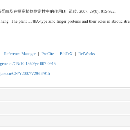
及在提高植物耐逆性中的作用[J]. 遗传, 2007, 29(8): 915-922.
 The plant TFⅢA-type zinc finger proteins and their roles in abiotic stre
|
Reference Manager
|
ProCite
|
BibTeX
|
RefWorks
agene.cn/CN/10.1360/yc-007-0915
agene.cn/CN/Y2007/V29/I8/915