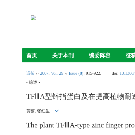
首页
关于本刊
编委阵容
征
遗传
››
2007
,
Vol. 29
››
Issue (8)
: 915-922.
doi:
10.1360
• 综述 •
TFⅢA型锌指蛋白及在提高植物耐
黄骥, 张红生
The plant TFⅢA-type zinc finger prote