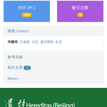
PDF (PC)
被引次数
2268
1
摘要/Abstract
关键词:
王金陵,
大豆,
遗传育种,
生态
参考文献
相关文章
15
Metrics