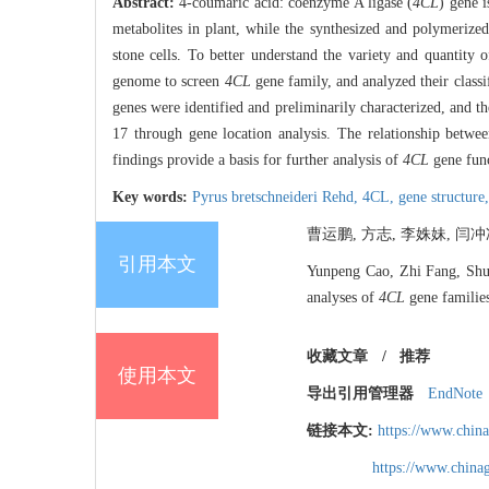
Abstract:
4-coumaric acid: coenzyme A ligase (
4CL
) gene 
metabolites in plant, while the synthesized and polymerized
stone cells. To better understand the variety and quantity 
genome to screen
4CL
gene family, and analyzed their classi
genes were identified and preliminarily characterized, and t
17 through gene location analysis. The relationship betw
findings provide a basis for further analysis of
4CL
gene fun
Key words:
Pyrus bretschneideri Rehd,
4CL,
gene structure
曹运鹏, 方志, 李姝妹, 闫冲
引用本文
Yunpeng Cao, Zhi Fang, Shu
analyses of
4CL
gene familie
收藏文章
/
推荐
使用本文
导出引用管理器
EndNote
链接本文:
https://www.chin
https://www.chin