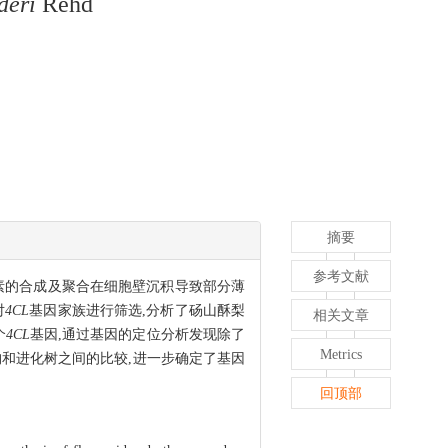
deri
Rehd
摘要
参考文献
素的合成及聚合在细胞壁沉积导致部分薄
对
4CL
基因家族进行筛选,分析了砀山酥梨
相关文章
个
4CL
基因,通过基因的定位分析发现除了
Metrics
构和进化树之间的比较,进一步确定了基因
回顶部