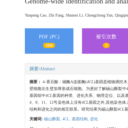
Genome-wide identification and ana
Yunpeng Cao, Zhi Fang, Shumei Li, Chongchong Yan, Qingqi
PDF (PC)
被引次数
1856
3
摘要/Abstract
摘要：
4-香豆酸：辅酶A连接酶(
4CL
)基因是植物调控
壁细胞次生壁加厚形成石细胞。为更好了解砀山酥梨中
基因组中
4CL
基因的种类、进化关系、物理定位、以及基
4、8、11、12号染色体上没有
4CL
基因之外,其他染色体
结构和进化之间的相互联系。研究结果为砀山酥梨
4CL
关键词:
砀山酥梨,
4CL,
基因结构,
进化