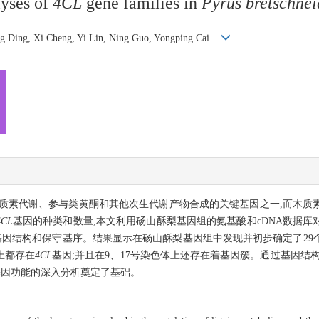
lyses of
4CL
gene families in
Pyrus bretschnei
ng Ding, Xi Cheng, Yi Lin, Ning Guo, Yongping Cai
木质素代谢、参与类黄酮和其他次生代谢产物合成的关键基因之一,而木质
4CL
基因的种类和数量,本文利用砀山酥梨基因组的氨基酸和cDNA数据库
因结构和保守基序。结果显示在砀山酥梨基因组中发现并初步确定了29
上都存在
4CL
基因;并且在9、17号染色体上还存在着基因簇。通过基因结
基因功能的深入分析奠定了基础。