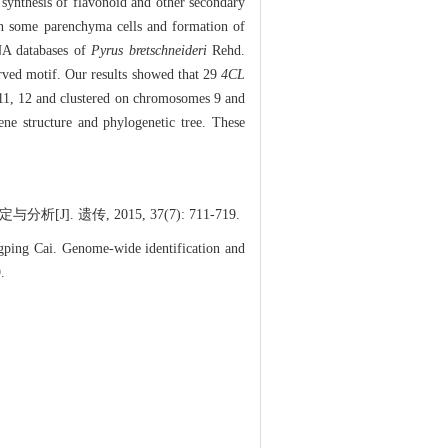
 synthesis of flavonoid and other secondary
s in some parenchyma cells and formation of
NA databases of
Pyrus bretschneideri
Rehd.
served motif. Our results showed that 29
4CL
 11, 12 and clustered on chromosomes 9 and
ne structure and phylogenetic tree. These
]. 遗传, 2015, 37(7): 711-719.
ping Cai. Genome-wide identification and
.