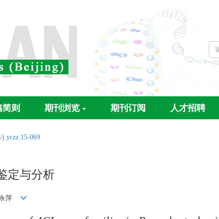
稿简则
期刊浏览
期刊订阅
人才招聘
/j.yczz.15-069
鉴定与分析
 蔡永萍