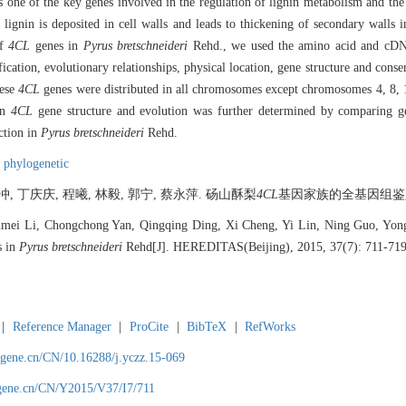
is one of the key genes involved in the regulation of lignin metabolism and the
 lignin is deposited in cell walls and leads to thickening of secondary wall
of
4CL
genes in
Pyrus bretschneideri
Rehd., we used the amino acid and cD
fication, evolutionary relationships, physical location, gene structure and con
hese
4CL
genes were distributed in all chromosomes except chromosomes 4, 8,
een
4CL
gene structure and evolution was further determined by comparing ge
ction in
Pyrus bretschneideri
Rehd.
,
phylogenetic
冲, 丁庆庆, 程曦, 林毅, 郭宁, 蔡永萍. 砀山酥梨
4CL
基因家族的全基因组鉴定与分析[J
mei Li, Chongchong Yan, Qingqing Ding, Xi Cheng, Yi Lin, Ning Guo, Yong
s in
Pyrus bretschneideri
Rehd[J]. HEREDITAS(Beijing), 2015, 37(7): 711-719
|
Reference Manager
|
ProCite
|
BibTeX
|
RefWorks
agene.cn/CN/10.16288/j.yczz.15-069
agene.cn/CN/Y2015/V37/I7/711