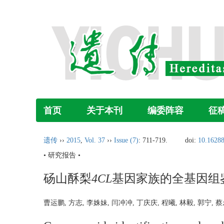
首页
关于本刊
编委阵容
征
遗传
››
2015
,
Vol. 37
››
Issue (7)
: 711-719.
doi:
10.16288
• 研究报告 •
砀山酥梨
4CL
基因家族的全基因组
曹运鹏, 方志, 李姝妹, 闫冲冲, 丁庆庆, 程曦, 林毅, 郭宁,