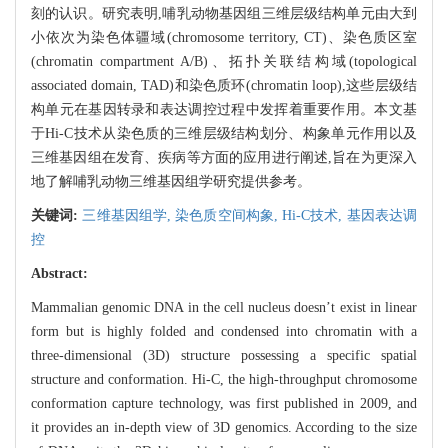
刻的认识。研究表明,哺乳动物基因组三维层级结构单元由大到
小依次为染色体疆域(chromosome territory, CT)、染色质区室
(chromatin compartment A/B)、拓扑关联结构域(topological
associated domain, TAD)和染色质环(chromatin loop),这些层级结
构单元在基因转录和表达调控过程中发挥着重要作用。本文基
于Hi-C技术从染色质的三维层级结构划分、构象单元作用以及
三维基因组在发育、疾病等方面的应用进行阐述,旨在为更深入
地了解哺乳动物三维基因组学研究提供参考。
关键词:
三维基因组学,
染色质空间构象,
Hi-C技术,
基因表达调
控
Abstract:
Mammalian genomic DNA in the cell nucleus doesn’t exist in linear
form but is highly folded and condensed into chromatin with a
three-dimensional (3D) structure possessing a specific spatial
structure and conformation. Hi-C, the high-throughput chromosome
conformation capture technology, was first published in 2009, and
it provides an in-depth view of 3D genomics. According to the size