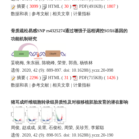
摘要
(
3099
)
HTML
(
30
)
PDF
(491KB) (
1807
)
数据和表
|
参考文献
|
相关文章
|
计量指标
骨质疏松易感SNP rs4325274通过增强子远程调控
SOX6
基因的
功能机制研究
妥晓梅, 朱东丽, 陈晓峰, 荣誉, 郭燕, 杨铁林
遗传. 2020, 42 (9): 889-897. doi:
10.16288/j.yczz.20-098
摘要
(
2296
)
HTML
(
31
)
PDF
(715KB) (
1426
)
数据和表
|
参考文献
|
相关文章
|
计量指标
猪耳成纤维细胞转录组异质性及对核移植胚胎发育的潜在影响
周俊, 赵成成, 吴霄, 石俊松, 周荣, 吴珍芳, 李紫聪
遗传. 2020, 42 (9): 898-915. doi:
10.16288/j.yczz.20-190