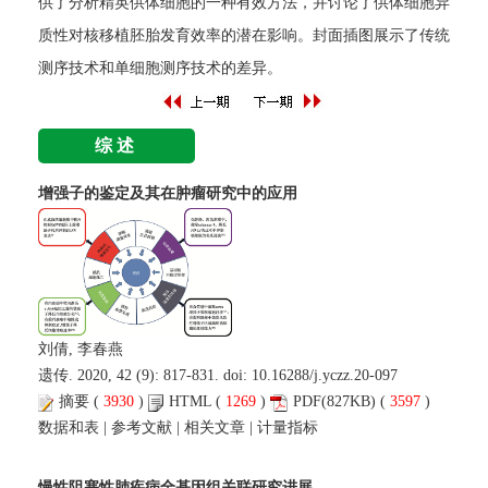
供了分析精英供体细胞的一种有效方法，并讨论了供体细胞异
质性对核移植胚胎发育效率的潜在影响。封面插图展示了传统
测序技术和单细胞测序技术的差异。
综述
增强子的鉴定及其在肿瘤研究中的应用
刘倩, 李春燕
遗传. 2020, 42 (9): 817-831. doi:
10.16288/j.yczz.20-097
摘要
(
3930
)
HTML
(
1269
)
PDF
(827KB) (
3597
)
数据和表
|
参考文献
|
相关文章
|
计量指标
慢性阻塞性肺疾病全基因组关联研究进展