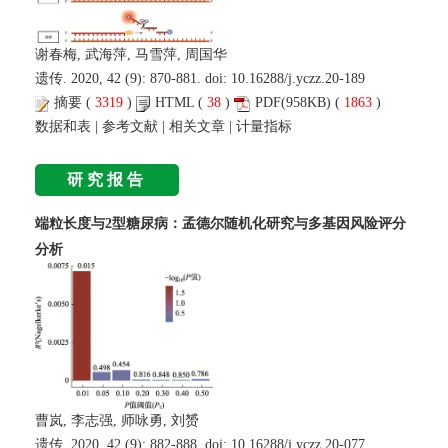
谢春梅, 武海萍, 马雪萍, 周国华
遗传. 2020, 42 (9): 870-881. doi:
10.16288/j.yczz.20-189
摘要
(
3319
)
HTML
(
38
)
PDF
(958KB) (
1863
)
数据和表
|
参考文献
|
相关文章
|
计量指标
研究报告
端粒长度与2型糖尿病：孟德尔随机化研究与多基因风险评分
分析
曹岚, 李志强, 师咏勇, 刘赟
遗传. 2020, 42 (9): 882-888. doi:
10.16288/j.yczz.20-077