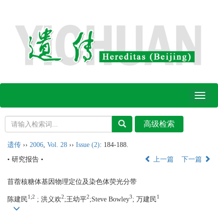
Toggl
naviga
遗传
››
2006
,
Vol. 28
››
Issue (2)
: 184-188.
• 研究报告 •
上一篇
下一篇
苜蓿核糖体基因物理定位及染色体荧光分带
1
;
2
2
2
3
1
陈建民
; 洪义欢
;王幼平
;Steve Bowley
; 万建民