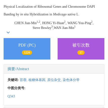
Physical Localization of Ribosomal Genes and Chromosome DAPI
Banding by
in situ
Hybridization in
Medicago sativa
L.
1,2
2
2
CHEN Jian-Min
, HONG Yi-Huan
, WANG You-Ping
,
3
1
Steve Bowley
,WAN Jian-Min
PDF (PC)
被引次数
1224
17
摘要/Abstract
关键词:
苜蓿,
核糖体基因,
原位杂交,
染色体分带
中图分类号:
Q343